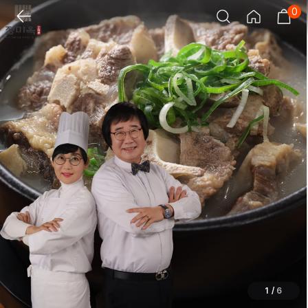
0
1
/
6