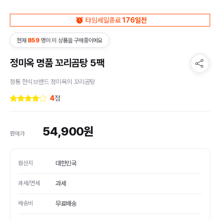
타임세일종료
176일전
현재
859
명이 이 상품을 구매중이에요
정미옥 명품 꼬리곰탕 5팩
정통 한식브랜드 정미옥의 꼬리곰탕
4
점
54,900
원
판매가
원산지
대한민국
과세/면세
과세
배송비
무료배송