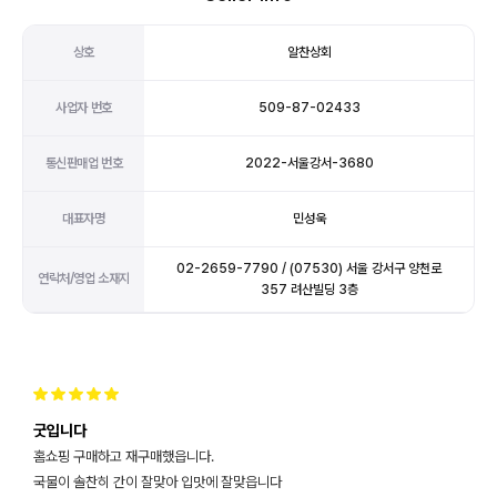
상호
알찬상회
사업자 번호
509-87-02433
통신판매업 번호
2022-서울강서-3680
대표자명
민성욱
02-2659-7790 / (07530) 서울 강서구 양천로
연락처/영업 소재지
357 려산빌딩 3층
굿입니다
홈쇼핑 구매하고 재구매했읍니다.
국물이 솔찬히 간이 잘맞아 입맛에 잘맞읍니다