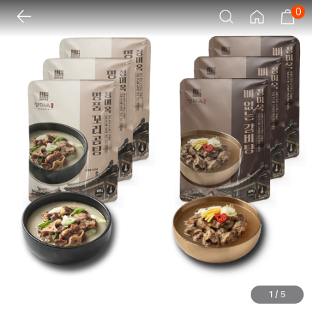
0
1
/
5