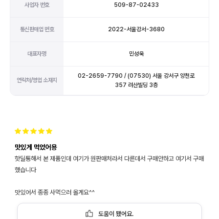
사업자 번호
509-87-02433
통신판매업 번호
2022-서울강서-3680
대표자명
민성욱
02-2659-7790 / (07530) 서울 강서구 양천로
연락처/영업 소재지
357 려산빌딩 3층
맛있게 먹었어용
핫딜통해서 본 제품인데 여기가 원판매처라서 다른데서 구매안하고 여기서 구매
했습니다
맛있어서 종종 사먹으러 올게요^^
도움이 됐어요.