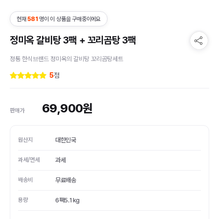
현재
581
명이 이 상품을 구매중이에요
정미옥 갈비탕 3팩 + 꼬리곰탕 3팩
정통 한식브랜드 정미옥의 갈비탕 꼬리곰탕세트
5
점
69,900
원
판매가
원산지
대한민국
과세/면세
과세
배송비
무료배송
용량
6팩5.1kg