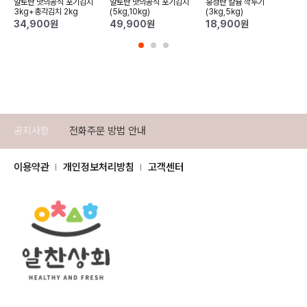
알토란 맛의공식 포기김치
알토란 맛의공식 포기김치
홍성란 칼슘 깍두기
3kg+총각김치 2kg
(5kg,10kg)
(3kg,5kg)
34,900
원
49,900
원
18,900
원
공지사항
전화주문 방법 안내
이용약관
개인정보처리방침
고객센터