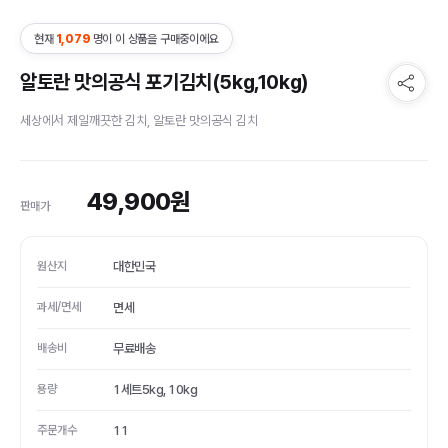
현재
1,079
명이 이 상품을 구매중이에요
알토란 맛의공식 포기김치(5kg,10kg)
세상에서 제일깨끗한 김치, 알토란 맛의공식 김치
49,900
원
판매가
원산지
대한민국
과세/면세
면세
배송비
무료배송
용량
1세트5kg, 10kg
주문개수
11