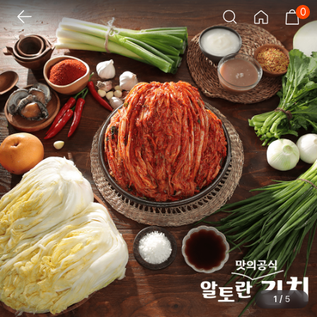
0
1
/
5