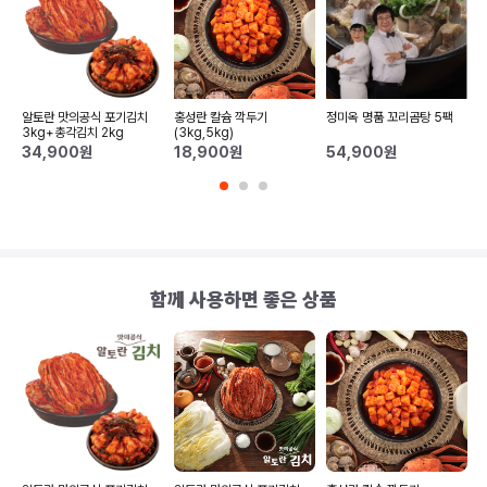
곰
알토란 맛의공식 포기김치
홍성란 칼슘 깍두기
정미옥 명품 꼬리곰탕 5팩
3kg+총각김치 2kg
(3kg,5kg)
2
34,900
원
18,900
원
54,900
원
함께 사용하면 좋은 상품