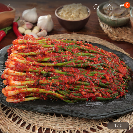
0
1
/
2