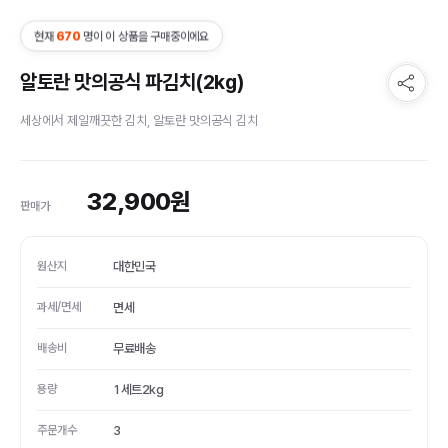
현재
670
명이 이 상품을 구매중이에요
알토란 맛의공식 파김치(2kg)
세상에서 제일깨끗한 김치, 알토란 맛의공식 김치
32,900
원
판매가
원산지
대한민국
과세/면세
면세
배송비
무료배송
용량
1세트2kg
주문개수
3