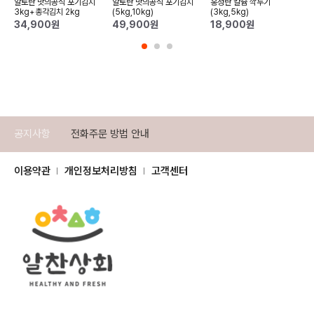
알토란 맛의공식 포기김치
알토란 맛의공식 포기김치
홍성란 칼슘 깍두기
3kg+총각김치 2kg
(5kg,10kg)
(3kg,5kg)
34,900
원
49,900
원
18,900
원
공지사항
전화주문 방법 안내
이용약관
개인정보처리방침
고객센터