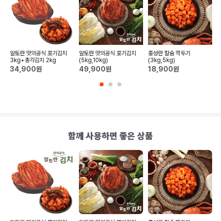
곰
알토란 맛의공식 포기김치
알토란 맛의공식 포기김치
홍성란 칼슘 깍두기
3kg+총각김치 2kg
(5kg,10kg)
(3kg,5kg)
34,900
원
49,900
원
18,900
원
함께 사용하면 좋은 상품